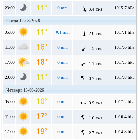
23:00
0 mm
1015.7 hPa
3.4 m/s
Среда 12-08-2026
05:00
0.1 mm
1017.1 hPa
2.6 m/s
11:00
0 mm
1017.6 hPa
1.5 m/s
17:00
0 mm
1017.3 hPa
1.1 m/s
23:00
0 mm
1017.8 hPa
0.7 m/s
Четверг 13-08-2026
05:00
0 mm
1017.2 hPa
0.9 m/s
11:00
0 mm
1016.4 hPa
1.6 m/s
17:00
0 mm
1014.8 hPa
2.7 m/s