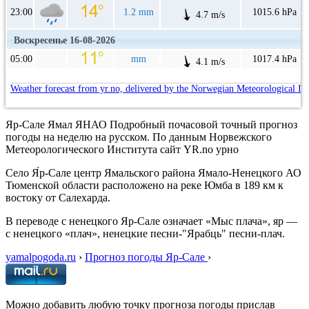
23:00
1.2 mm
1015.6 hPa
4.7 m/s
Воскресенье 16-08-2026
05:00
mm
1017.4 hPa
4.1 m/s
Weather forecast from yr.no, delivered by the Norwegian Meteorological In
Яр-Сале Ямал ЯНАО Подробный почасовой точный прогноз
погоды на неделю на русском. По данным Норвежского
Метеорологического Института сайт YR.no урно
Cело Я́р-Сале центр Ямальского района Ямало-Ненецкого АО
Тюменской области расположено на реке Юмба в 189 км к
востоку от Салехарда.
В переводе с ненецкого Яр-Сале означает «Мыс плача», яр —
с ненецкого «плач», ненецкие песни-"Ярабць" песни-плач.
yamalpogoda.ru
›
Прогноз погоды Яр-Сале
›
Можно добавить любую точку прогноза погоды прислав