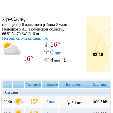
Яр-Сале,
село центр Ямальского района Ямало-
Ненецкого АО Тюменской области,
66.9° N, 70.84° E 6 m
Погода на ближайший час
16°
0
mm
03:10
16°
4
m/s
Темпер.°C
Осадки
Ветер м/с
Давление
Сегодня
20:00
0 mm
1002.7 hPa
3.1 m/s