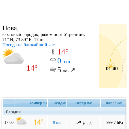
Нова,
вахтовый городок, рядом порт Утренний,
71° N, 73.89° E 17 m
Погода на ближайший час
14°
0
mm
14°
5
01:40
m/s
Темпер.°C
Осадки
Ветер м/с
Давление
Сегодня
17:00
0 mm
999.7 hPa
6 m/s