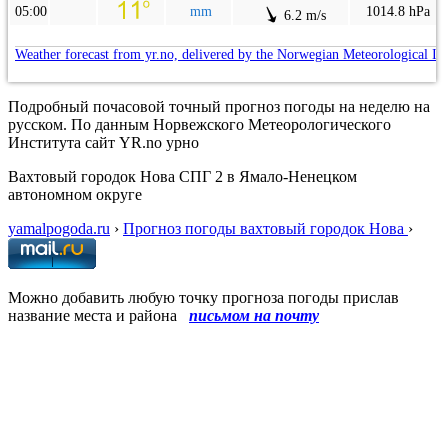
05:00
mm
1014.8 hPa
6.2 m/s
Weather forecast from yr.no, delivered by the Norwegian Meteorological In
Подробный почасовой точный прогноз погоды на неделю на
русском. По данным Норвежского Метеорологического
Института сайт YR.no урно
Вахтовый городок Нова СПГ 2 в Ямало-Ненецком
автономном округе
yamalpogoda.ru
›
Прогноз погоды вахтовый городок Нова
›
Можно добавить любую точку прогноза погоды прислав
название места и района
письмом на почту