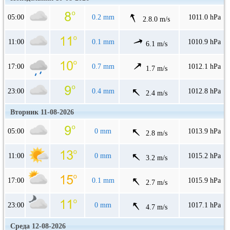
05:00
0.2 mm
1011.0 hPa
2.8.0 m/s
11:00
0.1 mm
1010.9 hPa
6.1 m/s
17:00
0.7 mm
1012.1 hPa
1.7 m/s
23:00
0.4 mm
1012.8 hPa
2.4 m/s
Вторник 11-08-2026
05:00
0 mm
1013.9 hPa
2.8 m/s
11:00
0 mm
1015.2 hPa
3.2 m/s
17:00
0.1 mm
1015.9 hPa
2.7 m/s
23:00
0 mm
1017.1 hPa
4.7 m/s
Среда 12-08-2026