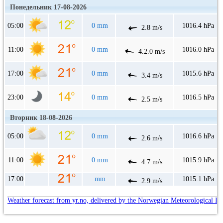
Понедельник 17-08-2026
05:00
0 mm
1016.4 hPa
2.8 m/s
11:00
0 mm
1016.0 hPa
4.2.0 m/s
17:00
0 mm
1015.6 hPa
3.4 m/s
23:00
0 mm
1016.5 hPa
2.5 m/s
Вторник 18-08-2026
05:00
0 mm
1016.6 hPa
2.6 m/s
11:00
0 mm
1015.9 hPa
4.7 m/s
17:00
mm
1015.1 hPa
2.9 m/s
Weather forecast from yr.no, delivered by the Norwegian Meteorological In