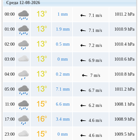
Среда 12-08-2026
00:00
1 mm
1011.2 hPa
7.1 m/s
01:00
1.9 mm
1010.9 hPa
7.1 m/s
02:00
0.5 mm
1010.4 hPa
7.2 m/s
03:00
0 mm
1010.6 hPa
6.9 m/s
04:00
0.2 mm
1010.8 hPa
7 m/s
05:00
7.1 mm
1011.2 hPa
6.7 m/s
11:00
6.6 mm
1008.1 hPa
6.2 m/s
17:00
3.4 mm
1008.9 hPa
4.6 m/s
23:00
0 mm
1009.5 hPa
4.6 m/s