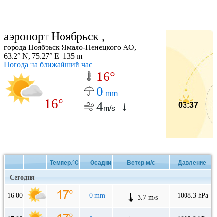
аэропорт Ноябрьск ,
города Ноябрьск Ямало-Ненецкого АО,
63.2° N, 75.27° E 135 m
Погода на ближайший час
16°
0
mm
16°
4
03:37
m/s
Темпер.°C
Осадки
Ветер м/с
Давление
Сегодня
16:00
0 mm
1008.3 hPa
3.7 m/s