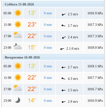
Суббота 15-08-2026
05:00
0 mm
1016.9 hPa
2.5 m/s
11:00
0 mm
1017.3 hPa
2.7 m/s
17:00
0 mm
1017.3 hPa
2.4 m/s
23:00
0 mm
1018.0 hPa
2.1.0 m/s
Воскресенье 16-08-2026
05:00
0 mm
1018.1 hPa
2.7 m/s
11:00
0 mm
1017.7 hPa
4.3 m/s
17:00
0 mm
1016.7 hPa
2.5 m/s
23:00
0 mm
1016.9 hPa
2.9 m/s