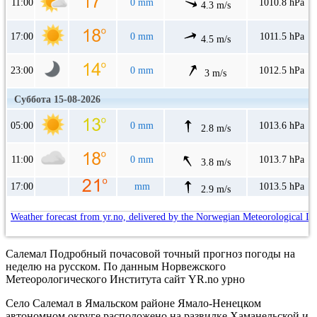
11:00
0 mm
1010.8 hPa
4.3 m/s
17:00
0 mm
1011.5 hPa
4.5 m/s
23:00
0 mm
1012.5 hPa
3 m/s
Суббота 15-08-2026
05:00
0 mm
1013.6 hPa
2.8 m/s
11:00
0 mm
1013.7 hPa
3.8 m/s
17:00
mm
1013.5 hPa
2.9 m/s
Weather forecast from yr.no, delivered by the Norwegian Meteorological In
Салемал Подробный почасовой точный прогноз погоды на
неделю на русском. По данным Норвежского
Метеорологического Института сайт YR.no урно
Село Салемал в Ямальском районе Ямало-Ненецком
автономном округе расположено на развилке Хаманельской и