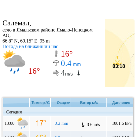
Салемал,
село в Ямальском районе Ямало-Ненецком
АО,
66.8° N, 69.15° E 95 m
Погода на ближайший час
16°
0.4
mm
03:18
16°
4
m/s
Темпер.°C
Осадки
Ветер м/с
Давление
Сегодня
13:00
0.2 mm
1001.6 hPa
3.6 m/s