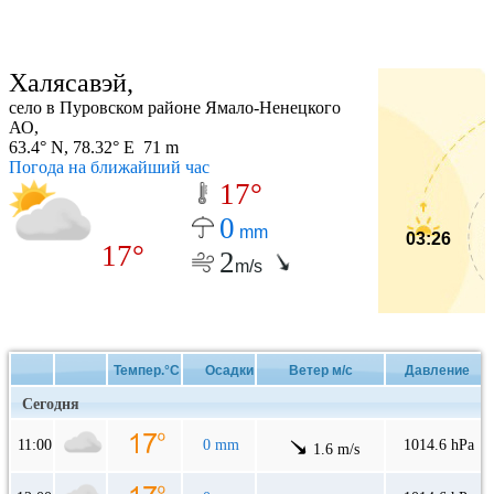
Халясавэй,
село в Пуровском районе Ямало-Ненецкого
АО,
63.4° N, 78.32° E 71 m
Погода на ближайший час
17°
0
mm
03:26
17°
2
m/s
Темпер.°C
Осадки
Ветер м/с
Давление
Сегодня
11:00
0 mm
1014.6 hPa
1.6 m/s