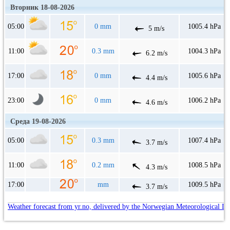
Вторник 18-08-2026
05:00
0 mm
1005.4 hPa
5 m/s
11:00
0.3 mm
1004.3 hPa
6.2 m/s
17:00
0 mm
1005.6 hPa
4.4 m/s
23:00
0 mm
1006.2 hPa
4.6 m/s
Среда 19-08-2026
05:00
0.3 mm
1007.4 hPa
3.7 m/s
11:00
0.2 mm
1008.5 hPa
4.3 m/s
17:00
mm
1009.5 hPa
3.7 m/s
Weather forecast from yr.no, delivered by the Norwegian Meteorological In