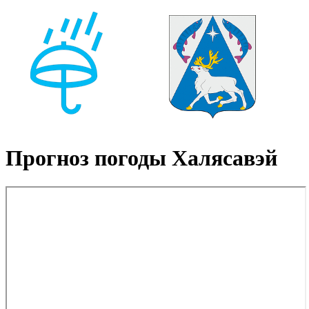
Прогноз погоды Халясавэй