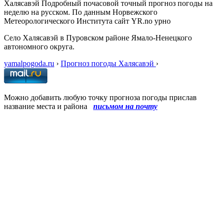
Халясавэй Подробный почасовой точный прогноз погоды на
неделю на русском. По данным Норвежского
Метеорологического Института сайт YR.no урно
Cело Халясавэй в Пуровском районе Ямало-Ненецкого
автономного округа.
yamalpogoda.ru
›
Прогноз погоды Халясавэй
›
Можно добавить любую точку прогноза погоды прислав
название места и района
письмом на почту